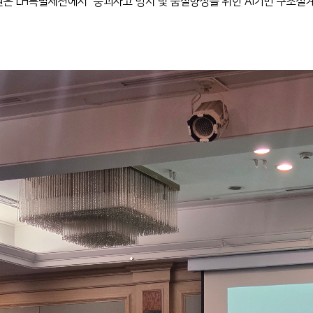
은 LH특별세션에서 "붕괴사고 방지 및 품질향상을 위한 AI기반 구조설